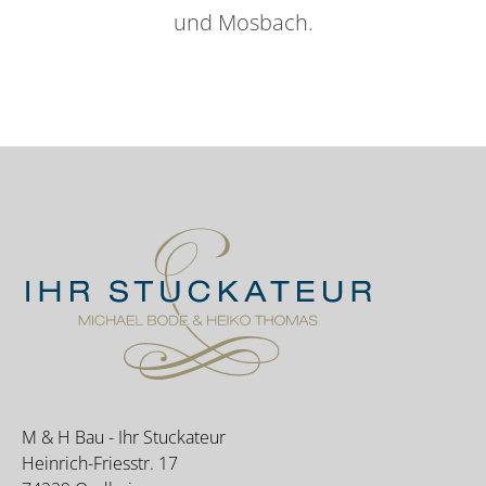
und Mosbach.
M & H Bau - Ihr Stuckateur
Heinrich-Friesstr. 17